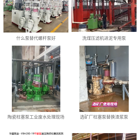
什么泵替代螺杆泵好
洗煤压滤机进泥专用泵
陶瓷柱塞泵工业废水处理现场
选矿厂柱塞泵替换渣浆泵