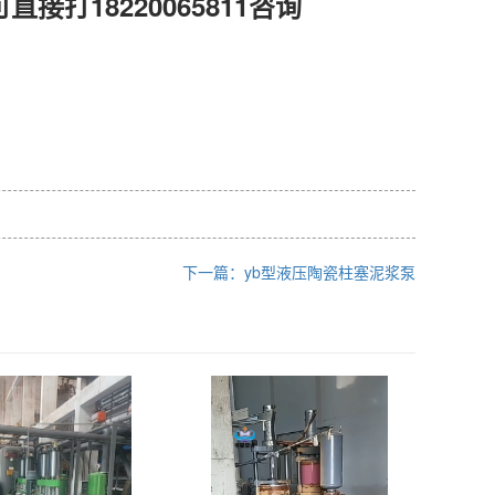
直接打18220065811咨询
下一篇：yb型液压陶瓷柱塞泥浆泵