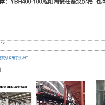
荐：
YBH400-100咸阳陶瓷柱塞泵价格
也可
123
塞泥浆泵用于洗沙厂
例