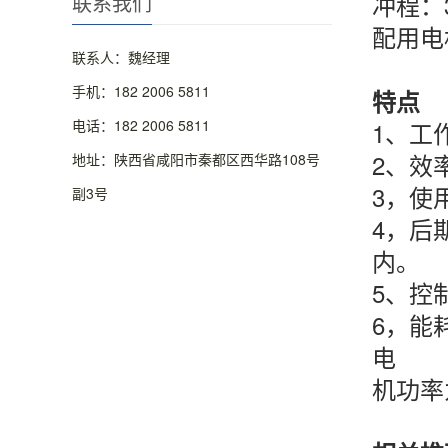
冲程：
联系我们
配用电
联系人：魏经理
手机：182 2006 5811
特点
电话：182 2006 5811
1、工
2、效
地址：陕西省咸阳市秦都区西华路108号
3，使
副3号
4，后
内。
5、控
6，能
电
机功率