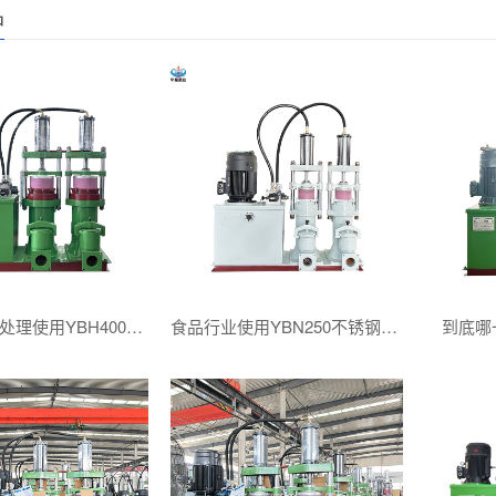
品
洗煤厂煤泥处理使用YBH400压滤机专用入料泵
食品行业使用YBN250不锈钢陶瓷柱塞泥浆泵
到底哪