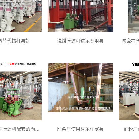
泵替代螺杆泵好
洗煤压滤机进泥专用泵
陶瓷柱
洗煤厂200平压滤机配套的陶瓷柱塞泵YBH200-19
印染厂使用污泥柱塞泵
面粉厂