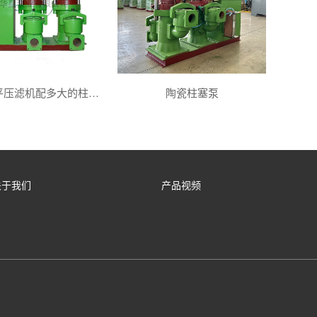
制沙250平压滤机配多大的柱塞泵
陶瓷柱塞泵
关于我们
产品视频