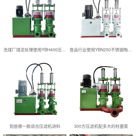
洗煤厂煤泥处理使用YBH400压滤机专用入料泵
食品行业使用YBN250不锈钢陶瓷柱塞泥浆泵
到底哪一款适合压滤机进料
300方压滤机配多大的柱塞泵