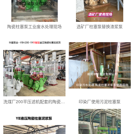
陶瓷柱塞泵工业废水处理现场
选矿厂柱塞泵替换渣浆泵
洗煤厂200平压滤机配套的陶瓷柱塞泵YBH200-19
印染厂使用污泥柱塞泵