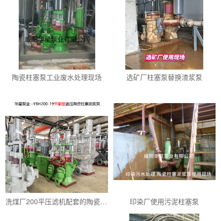
陶瓷柱塞泵工业废水处理现场
选矿厂柱塞泵替换渣浆泵
洗煤厂200平压滤机配套的陶瓷柱塞泵YBH200-19
印染厂使用污泥柱塞泵