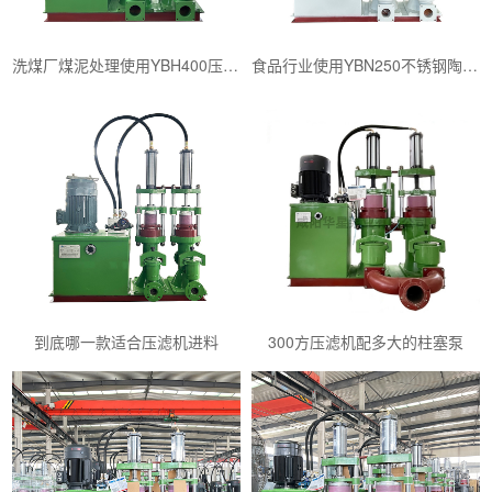
洗煤厂煤泥处理使用YBH400压滤机专用入料泵
食品行业使用YBN250不锈钢陶瓷柱塞泥浆泵
到底哪一款适合压滤机进料
300方压滤机配多大的柱塞泵